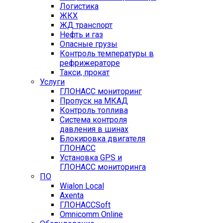
Логистика
ЖКХ
ЖД транспорт
Нефть и газ
Опасные грузы
Контроль температуры в
рефрижераторе
Такси, прокат
Услуги
ГЛОНАСС мониторинг
Пропуск на МКАД
Контроль топлива
Система контроля
давления в шинах
Блокировка двигателя
ГЛОНАСС
Установка GPS и
ГЛОНАСС мониторинга
ПО
Wialon Local
Axenta
ГЛОНАССSoft
Оmnicomm Оnline