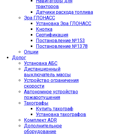
Навигаторы для
тракторов
Датчики расхода топлива
Эра ГЛОНАСС
Установка Эра ГЛОНАСС
Кнопка
Сертификация
Постановление №153
Постановление №1378
Опции
Допог
Установка АБС
Дистанционный
выключатель массы
Устройство ограничения
скорости
Автономное устройство
пожаротушения
Тахографы
Купить тахограф
Установка тахографов
Комплект ADR
Дополнительное
оборудование