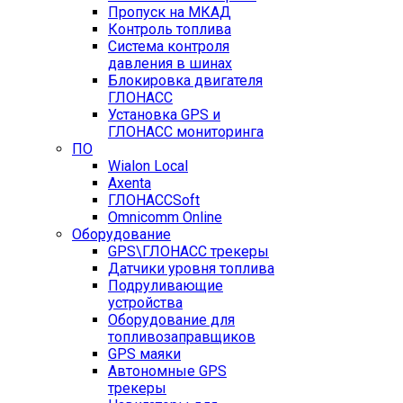
Пропуск на МКАД
Контроль топлива
Система контроля
давления в шинах
Блокировка двигателя
ГЛОНАСС
Установка GPS и
ГЛОНАСС мониторинга
ПО
Wialon Local
Axenta
ГЛОНАССSoft
Оmnicomm Оnline
Оборудование
GPS\ГЛОНАСС трекеры
Датчики уровня топлива
Подруливающие
устройства
Оборудование для
топливозаправщиков
GPS маяки
Автономные GPS
трекеры