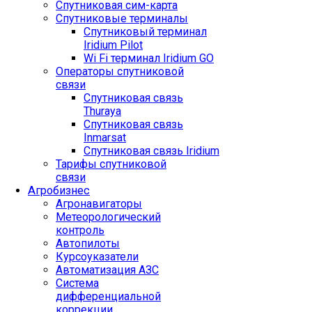
Спутниковая сим-карта
Спутниковые терминалы
Спутниковый терминал
Iridium Pilot
Wi Fi терминал Iridium GO
Операторы спутниковой
связи
Спутниковая связь
Thuraya
Спутниковая связь
Inmarsat
Спутниковая связь Iridium
Тарифы спутниковой
связи
Агробизнес
Агронавигаторы
Метеорологический
контроль
Автопилоты
Курсоуказатели
Автоматизация АЗС
Система
дифференциальной
коррекции