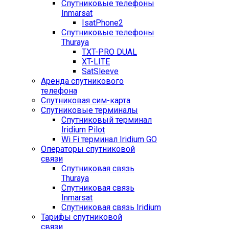
Спутниковые телефоны
Inmarsat
IsatPhone2
Спутниковые телефоны
Thuraya
TXT-PRO DUAL
XT-LITE
SatSleeve
Аренда спутникового
телефона
Спутниковая сим-карта
Спутниковые терминалы
Спутниковый терминал
Iridium Pilot
Wi Fi терминал Iridium GO
Операторы спутниковой
связи
Спутниковая связь
Thuraya
Спутниковая связь
Inmarsat
Спутниковая связь Iridium
Тарифы спутниковой
связи