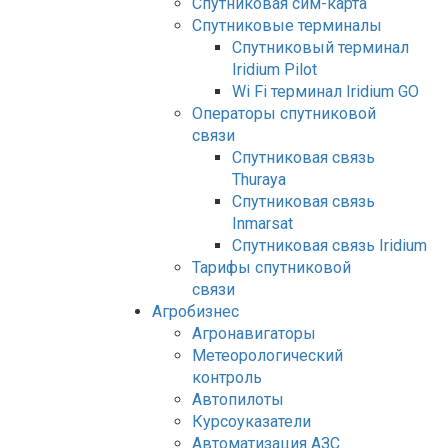
Спутниковая сим-карта
Спутниковые терминалы
Спутниковый терминал
Iridium Pilot
Wi Fi терминал Iridium GO
Операторы спутниковой
связи
Спутниковая связь
Thuraya
Спутниковая связь
Inmarsat
Спутниковая связь Iridium
Тарифы спутниковой
связи
Агробизнес
Агронавигаторы
Метеорологический
контроль
Автопилоты
Курсоуказатели
Автоматизация АЗС