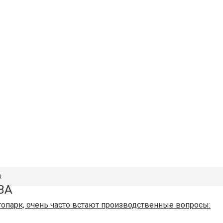
а
ВА
опарк, очень часто встают производственные вопросы: