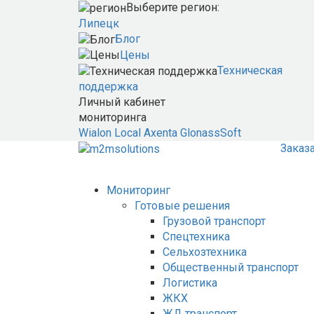
Выберите регион:
Липецк
Блог
Цены
Техническая
поддержка
Личный кабинет
мониторинга
Wialon Local
Axenta
GlonassSoft
Заказ
Мониторинг
Готовые решения
Грузовой транспорт
Спецтехника
Сельхозтехника
Общественный транспорт
Логистика
ЖКХ
ЖД транспорт